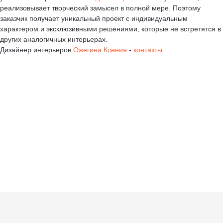
реализовывает творческий замысел в полной мере. Поэтому
заказчик получает уникальный проект с индивидуальным
характером и эксклюзивными решениями, которые не встретятся в
других аналогичных интерьерах.
Дизайнер интерьеров
Ожегина Ксения
-
контакты
+7 (917) 594-61-25
+7 (917) 594-61-25
ksudizain@mail.ru