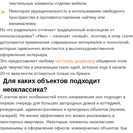
текстильные элементы отделки мебели;
Некоторая иррациональность в использовании свободного
пространства в противопоставление хайтеку или
минимализму.
Но что радикально отличает традиционный классицизм от
неоклассицизма? «Нео» – означает «новый», поэтому в этом стиле
допускается применение современных материалов и технологий,
которые гармонично вплетаются в высокохудожественное
оформление интерьера.
Это предоставляет любому
частному дизайнеру
обширное поле
для творчества и реализации таких идей, которые еще в начале
Соглашаюсь с политикой конфиденциальности
20-го века могли оставаться только на бумаге.
Для каких объектов подходит
Отправить
неоклассика?
С учетом всех особенностей этого направления оно подходит в
первую очередь для больших загородных домов и коттеджей,
резиденций, административных и культурных объектов (музеев,
галерей). Не менее эффективно его можно реализовать в
просторных квартирах. Некоторые элементы неоклассики
применимы в оформлении офисов, коммерческих объектов. Как