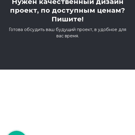
Нужен качественный дизайн
проект, по доступным ценам?
Пишите!
Готова обсудить ваш будущий проект, в удобное для
вас время.
+7 (917) 594-61-25
+7 (917) 594-61-25
ksudizain@mail.ru