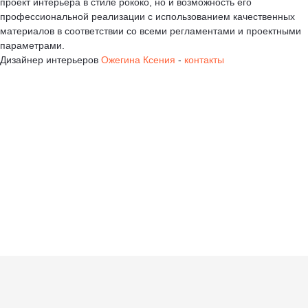
проект интерьера в стиле рококо, но и возможность его
профессиональной реализации с использованием качественных
материалов в соответствии со всеми регламентами и проектными
параметрами.
Дизайнер интерьеров
Ожегина Ксения
-
контакты
+7 (917) 594-61-25
+7 (917) 594-61-25
ksudizain@mail.ru