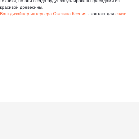
техники, но они всегда будут завуалированы фасадами из
красивой древесины.
Ваш дизайнер интерьера Ожегина Ксения
- контакт для
связи
+7 (917) 594-61-25
+7 (917) 594-61-25
ksudizain@mail.ru